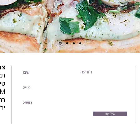
צר
תא
טלפון:
LM
רחו
יר
שליחה