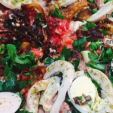
ות
עבור
 את
רי
תח.
יות
שוק
דשים
בר
.