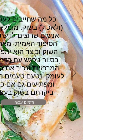
כל מה שחייבים לעש
(ולאכול) בשוק. מומלץ 
אנשים שרוצים לדעת
הסיפור האמיתי מאחו
השוק וכיצד הוא יתפ
בסיור ניפגש עם הדמו
המרכזיות ונכיר את ה
לעומק. נטעם טעמים ח
ומפתיעים גם אם כ
ביקרתם בשוק בעבר
הזמינו עכשיו