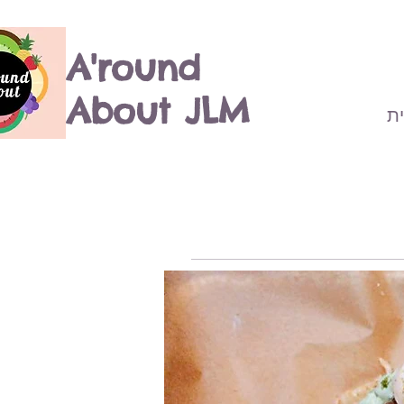
A'round
About JLM
ת